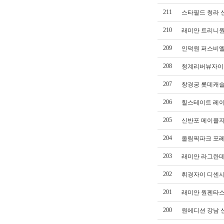
211
스타필드 청라 신
210
래미안 트리니원 
209
인덕원 퍼스비엘
208
청계리버뷰자이 
207
창경궁 롯데캐슬
206
힐스테이트 레이
205
신반포 메이플자이
204
올림픽파크 포레
203
래미안 라그란데
202
휘경자이 디센시
201
래미안 원펜타스 
200
원에디션 강남 