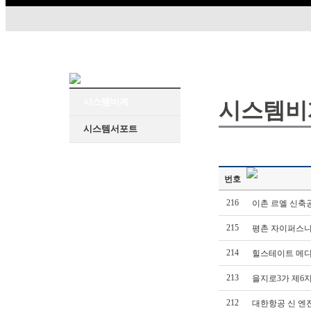
시스템비계
시스템비
시스템서포트
번호
216
이촌 르엘 신축
215
평촌 자이퍼스니
214
힐스테이트 메디
213
을지로3가 제6
212
대한항공 신 엔