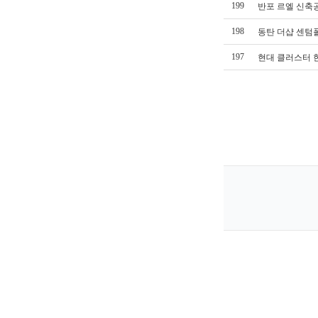
199
반포 르엘 신축
198
동탄 더샵 센텀
197
현대 클러스터 