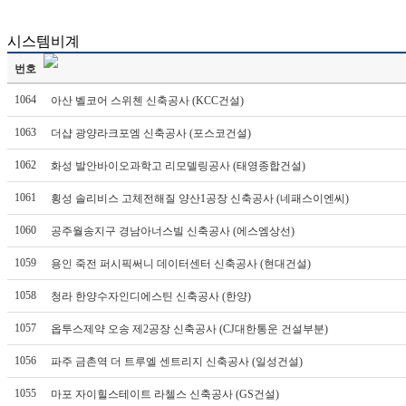
시스템비계
번호
1064
아산 벨코어 스위첸 신축공사 (KCC건설)
1063
더샵 광양라크포엠 신축공사 (포스코건설)
1062
화성 발안바이오과학고 리모델링공사 (태영종합건설)
1061
횡성 솔리비스 고체전해질 양산1공장 신축공사 (네패스이엔씨)
1060
공주월송지구 경남아너스빌 신축공사 (에스엠상선)
1059
용인 죽전 퍼시픽써니 데이터센터 신축공사 (현대건설)
1058
청라 한양수자인디에스틴 신축공사 (한양)
1057
옵투스제약 오송 제2공장 신축공사 (CJ대한통운 건설부분)
1056
파주 금촌역 더 트루엘 센트리지 신축공사 (일성건설)
1055
마포 자이힐스테이트 라첼스 신축공사 (GS건설)