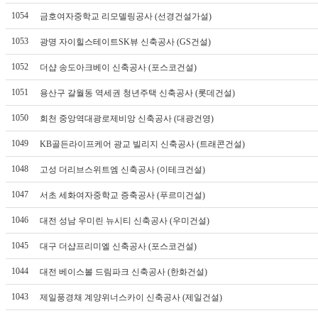
1054
금호여자중학교 리모델링공사 (선경건설가설)
1053
광명 자이힐스테이트SK뷰 신축공사 (GS건설)
1052
더샵 송도아크베이 신축공사 (포스코건설)
1051
용산구 갈월동 역세권 청년주택 신축공사 (롯데건설)
1050
회천 중앙역대광로제비앙 신축공사 (대광건영)
1049
KB골든라이프케어 광교 빌리지 신축공사 (트래콘건설)
1048
고성 더리브스위트엠 신축공사 (이테크건설)
1047
서초 세화여자중학교 증축공사 (푸르미건설)
1046
대전 성남 우미린 뉴시티 신축공사 (우미건설)
1045
대구 더샵프리미엘 신축공사 (포스코건설)
1044
대전 베이스볼 드림파크 신축공사 (한화건설)
1043
제일풍경채 계양위너스카이 신축공사 (제일건설)