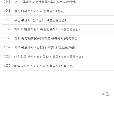
1042
오기~죽파간 도로건설공사3차 (오렌지이앤씨)
1041
울산 에피트스타시티 신축공사 (한라)
1040
쿠팡 부산 FC 신축공사 (계룡건설산업)
1039
지제역 반도체밸리 해링턴플레이스 (효성중공업)
1038
검단 중흥S클래스에듀파크 신축공사 (중흥건설)
1037
전주 에코시티더샵4차 신축공사 (포스코건설)
1036
대한항공 신엔진정비공장 신축공사 (코오롱글로벌)
1035
배방필하우스 리버시티 신축공사 (한성건설)
< 이전