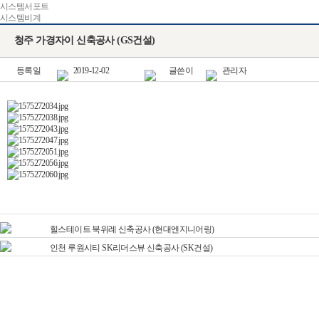
시스템서포트
시스템비계
청주 가경자이 신축공사 (GS건설)
등록일
2019-12-02
글쓴이
관리자
힐스테이트 북위례 신축공사 (현대엔지니어링)
인천 루원시티 SK리더스뷰 신축공사 (SK건설)