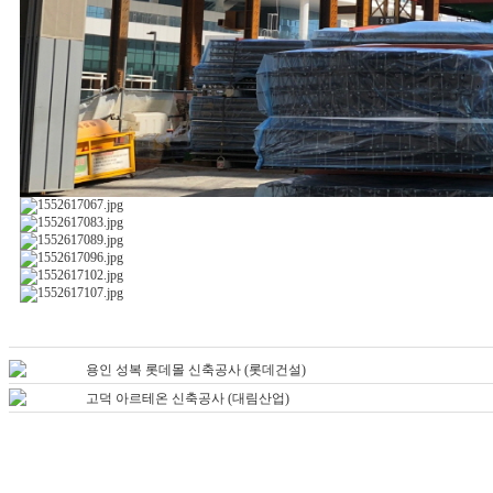
용인 성복 롯데몰 신축공사 (롯데건설)
고덕 아르테온 신축공사 (대림산업)