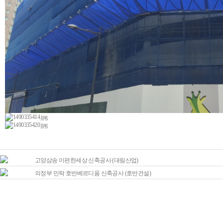
고양삼송 이편한세상 신축공사 (대림산업)
의정부 민락 호반베르디움 신축공사 (호반건설)