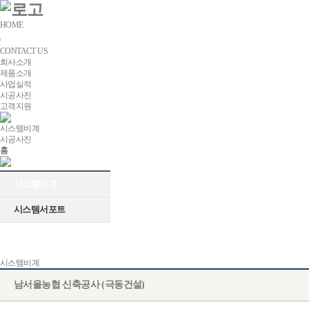
HOME
CONTACT US
회사소개
제품소개
사업실적
시공사진
고객지원
시스템비계
시공사진
홈
시스템비계
시스템서포트
시스템비계
남서울농협 신축공사 (극동건설)