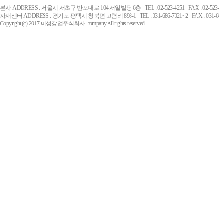
본사 ADDRESS : 서울시 서초구 반포대로 104 서일빌딩 6층 TEL : 02-523-4251 FAX : 02-523-
자재센터 ADDRESS : 경기도 평택시 청북면 고렴리 898-1 TEL : 031-686-7021~2 FAX : 031-68
Copyright (c) 2017 미성강업주식회사. company All rights reserved.